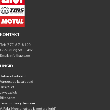
KONTAKT
Tel: (372) 6 718 120
GSM: (372) 50 55 436
Email: info@jawa.ee
LINGID
Tehase koduleht
Varuosade kataloogid
Triskel.cz
Jawaczclub
Bikez.com
Jawa-motorcycles.com
A.Palu 'Mootorrattad ja motorollerid'