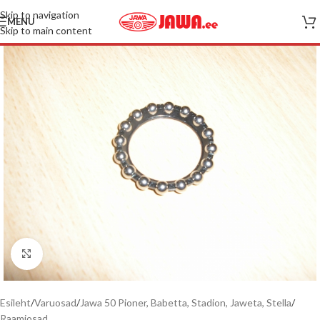
Skip to navigation
MENU
Skip to main content
Pilt suuremalt
Esileht
/
Varuosad
/
Jawa 50 Pioner, Babetta, Stadion, Jaweta, Stella
/
Raamiosad