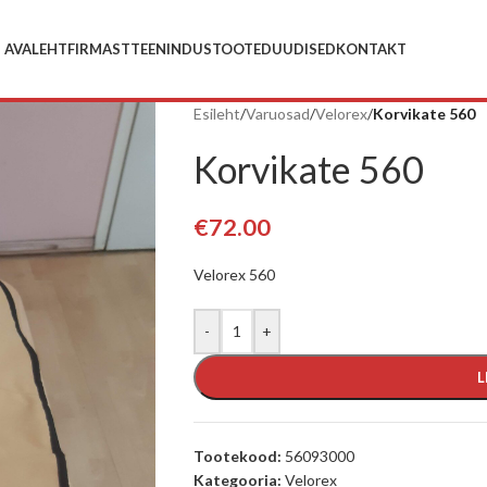
AVALEHT
FIRMAST
TEENINDUS
TOOTED
UUDISED
KONTAKT
Esileht
/
Varuosad
/
Velorex
/
Korvikate 560
Korvikate 560
€
72.00
Velorex 560
-
+
L
Tootekood:
56093000
Kategooria:
Velorex