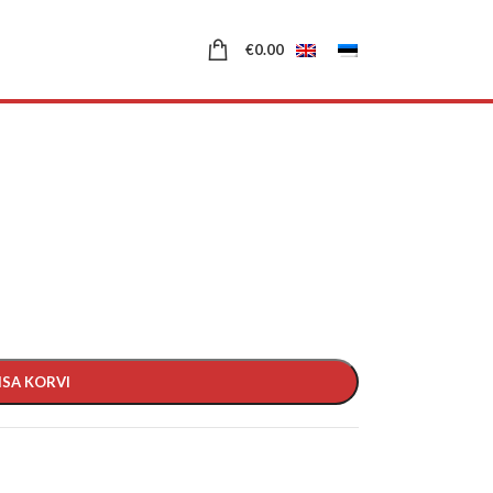
€
0.00
ISA KORVI