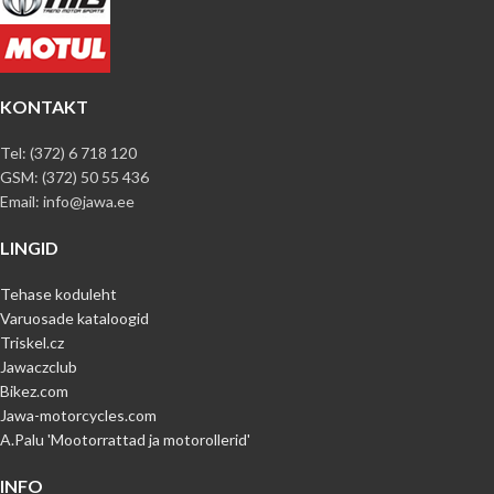
KONTAKT
Tel: (372) 6 718 120
GSM: (372) 50 55 436
Email: info@jawa.ee
LINGID
Tehase koduleht
Varuosade kataloogid
Triskel.cz
Jawaczclub
Bikez.com
Jawa-motorcycles.com
A.Palu 'Mootorrattad ja motorollerid'
INFO