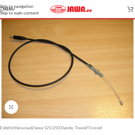
Skip to navigation
MENU
Skip to main content
Pilt suuremalt
Esileht
/
Varuosad
/
Jawa 125/250 Dandy, Travel
/
Trossid