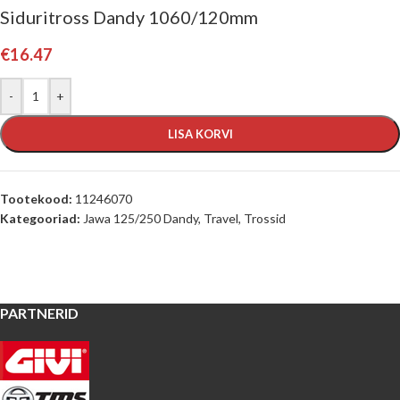
Siduritross Dandy 1060/120mm
€
16.47
-
+
LISA KORVI
Tootekood:
11246070
Kategooriad:
Jawa 125/250 Dandy, Travel
,
Trossid
PARTNERID