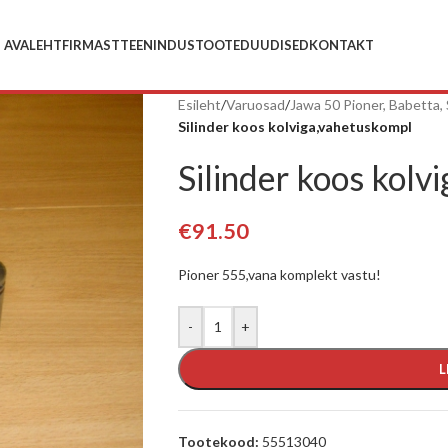
AVALEHT
FIRMAST
TEENINDUS
TOOTED
UUDISED
KONTAKT
Esileht
/
Varuosad
/
Jawa 50 Pioner, Babetta, 
Silinder koos kolviga,vahetuskompl
Silinder koos kolv
€
91.50
Pioner 555,vana komplekt vastu!
-
+
L
Tootekood:
55513040