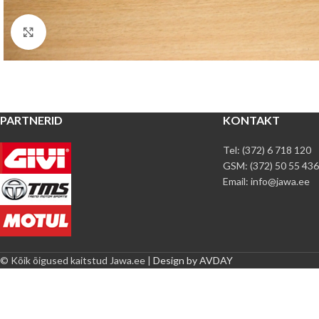
Pilt suuremalt
PARTNERID
KONTAKT
Tel: (372) 6 718 120
GSM: (372) 50 55 436
Email: info@jawa.ee
© Kõik õigused kaitstud Jawa.ee |
Design by AVDAY