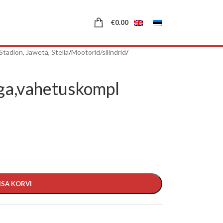
€
0.00
Stadion, Jaweta, Stella
/
Mootorid/silindrid
/
iga,vahetuskompl
ISA KORVI