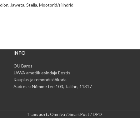
dion, Jaweta, Stella
,
Mootorid/silindrid
INFO
OÜ Baros
JAWA ametlik esindaja Eestis
Kauplus ja remonditöökoda
Aadress: Nõmme tee 103, Tallinn, 11317
Transport:
Omniva / SmartPost / DPD