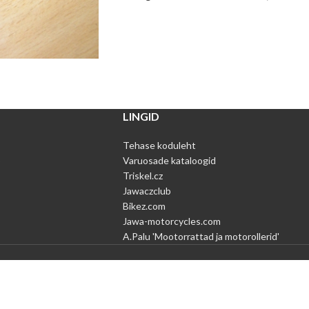
LINGID
Tehase koduleht
Varuosade kataloogid
Triskel.cz
Jawaczclub
Bikez.com
Jawa-motorcycles.com
A.Palu 'Mootorrattad ja motorollerid'