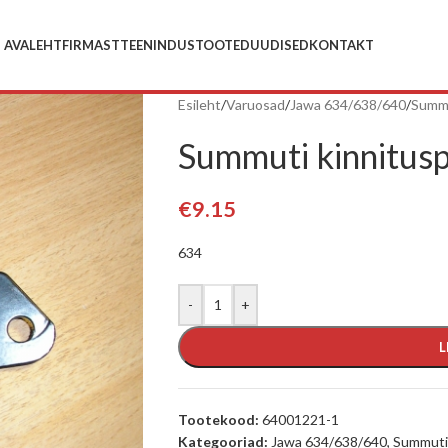
AVALEHT
FIRMAST
TEENINDUS
TOOTED
UUDISED
KONTAKT
Esileht
/
Varuosad
/
Jawa 634/638/640
/
Summ
Summuti kinnitusp
€
9.15
634
-
+
L
Tootekood:
64001221-1
Kategooriad:
Jawa 634/638/640
,
Summut