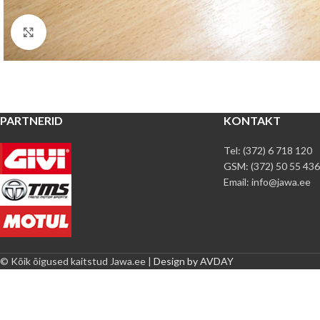
Pilt suuremalt
PARTNERID
KONTAKT
Tel: (372) 6 718 120
GSM: (372) 50 55 436
Email: info@jawa.ee
© Kõik õigused kaitstud Jawa.ee |
Design by AVDAY