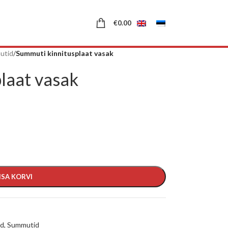
€
0.00
utid
/
Summuti kinnitusplaat vasak
laat vasak
ISA KORVI
id
,
Summutid