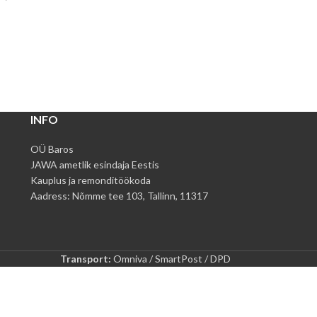
INFO
OÜ Baros
JAWA ametlik esindaja Eestis
Kauplus ja remonditöökoda
Aadress: Nõmme tee 103, Tallinn, 11317
Transport:
Omniva / SmartPost / DPD