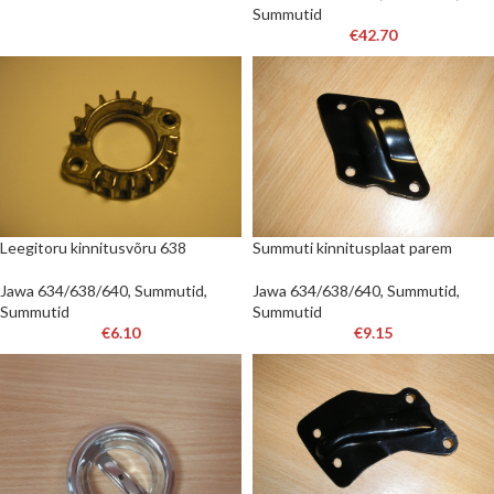
Summutid
€
42.70
Leegitoru kinnitusvõru 638
Summuti kinnitusplaat parem
Jawa 634/638/640
,
Summutid
,
Jawa 634/638/640
,
Summutid
,
Summutid
Summutid
€
6.10
€
9.15