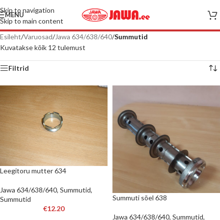
Skip to navigation
MENU
Skip to main content
Esileht
/
Varuosad
/
Jawa 634/638/640
/
Summutid
Kuvatakse kõik 12 tulemust
Filtrid
Leegitoru mutter 634
Jawa 634/638/640
,
Summutid
,
Summuti sõel 638
Summutid
€
12.20
Jawa 634/638/640
,
Summutid
,