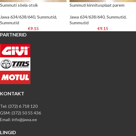
Summuti sõela otsik
Summuti kinnitusplaat parem
Jawa 634/638/640
,
Summutid
,
Jawa 634/638/640
,
Summutid
,
Summutid
Summutid
€
9.15
€
9.15
PARTNERID
KONTAKT
Tel: (372) 6 718 120
GSM: (372) 50 55 436
Email: info@jawa.ee
LINGID