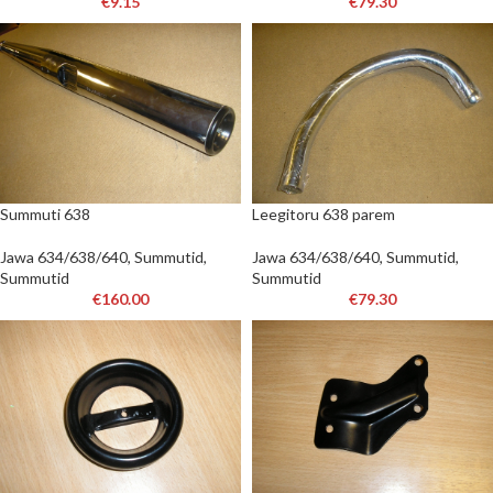
€
9.15
€
79.30
Summuti 638
Leegitoru 638 parem
Jawa 634/638/640
,
Summutid
,
Jawa 634/638/640
,
Summutid
,
Summutid
Summutid
€
160.00
€
79.30