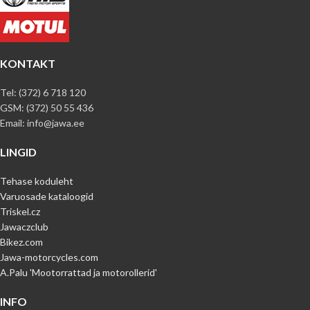
KONTAKT
Tel: (372) 6 718 120
GSM: (372) 50 55 436
Email: info@jawa.ee
LINGID
Tehase koduleht
Varuosade kataloogid
Triskel.cz
Jawaczclub
Bikez.com
Jawa-motorcycles.com
A.Palu 'Mootorrattad ja motorollerid'
INFO