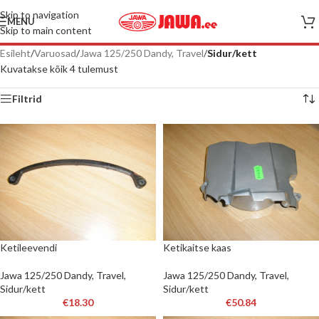
Skip to navigation
MENU
Skip to main content
Esileht
/
Varuosad
/
Jawa 125/250 Dandy, Travel
/
Sidur/kett
Kuvatakse kõik 4 tulemust
Filtrid
Ketileevendi
Ketikaitse kaas
Jawa 125/250 Dandy, Travel
,
Jawa 125/250 Dandy, Travel
,
Sidur/kett
Sidur/kett
€
18.30
€
50.84